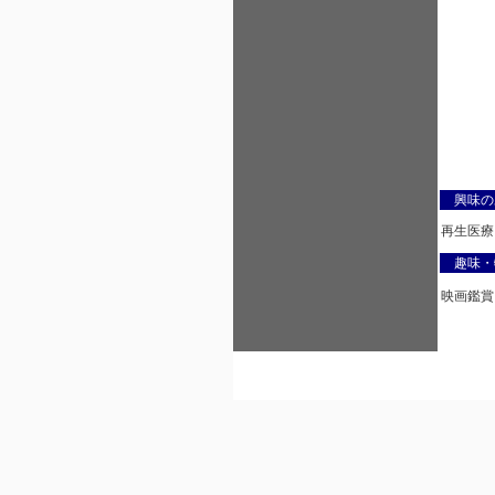
興味の
再生医療
趣味・
映画鑑賞