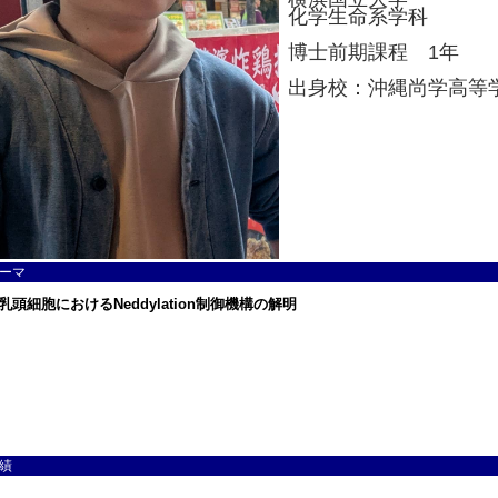
化学生命系学科
博士前期課程 1年
出身校：沖縄尚学高等
ーマ
績